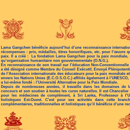
Lama Gangchen bénéficie aujourd’hui d’une reconnaissance internationa
récompenses : prix, médailles, titres honorifiques, etc. pour l’œuvre q
paix. Il a créé : La fondation Lama Gangchen pour la paix mondiale, q
qu’organisation humanitaire non gouvernementale (O.N.G.).
En reconnaissance de son travail sur l’éducation Non-Conventionnelle 
a été désigné comme Membre du Conseil Exécutif, Envoyé Plénipotentiai
de l’Association internationale des éducateurs pour la paix mondiale et
envers les Nations Unies (E.C.O.S.O.C.) affiliés également à l’UNESCO, 
a lui-même fondé : l’Université Alternative pour la Paix Mondiale.
Depuis de nombreuses années, il travaille dans les domaines de l
concours et son soutien à toutes les cures naturelles. Il est Chancelier 
pour les médecines de complément, à Sri Lanka, Professeur à l’Un
holistiques Est-Ouest. C’est pour ses activités dans cette bran
complémentaires, traditionnelles et holistiques qu’il bénéficie d’une re